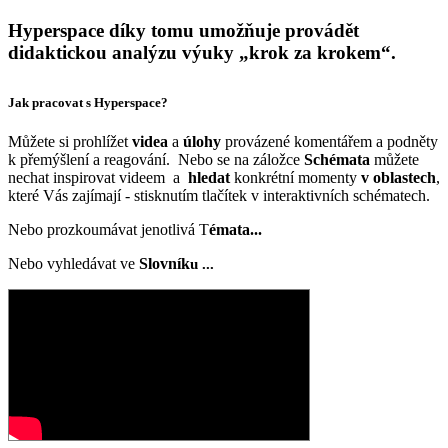
Hyperspace díky tomu umožňuje provádět
didaktickou analýzu výuky „krok za krokem“.
Jak pracovat s Hyperspace?
Můžete si prohlížet
videa
a
úlohy
provázené komentářem a podněty
k přemýšlení a reagování. Nebo se na záložce
Schémata
můžete
nechat inspirovat videem a
hledat
konkrétní momenty
v oblastech
,
které Vás zajímají - stisknutím tlačítek v interaktivních schématech.
Nebo prozkoumávat jenotlivá T
émata...
Nebo vyhledávat ve
Slovník
u ...