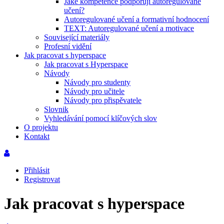
Jaké kompetence podporují autoregulované
učení?
Autoregulované učení a formativní hodnocení
TEXT: Autoregulované učení a motivace
Související materiály
Profesní vidění
Jak pracovat s hyperspace
Jak pracovat s Hyperspace
Návody
Návody pro studenty
Návody pro učitele
Návody pro přispěvatele
Slovnik
Vyhledávání pomocí klíčových slov
O projektu
Kontakt
Přihlásit
Registrovat
Jak pracovat s hyperspace