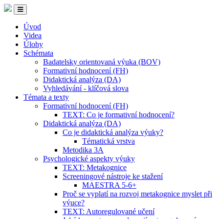
Úvod
Videa
Úlohy
Schémata
Badatelsky orientovaná výuka (BOV)
Formativní hodnocení (FH)
Didaktická analýza (DA)
Vyhledávání - klíčová slova
Témata a texty
Formativní hodnocení (FH)
TEXT: Co je formativní hodnocení?
Didaktická analýza (DA)
Co je didaktická analýza výuky?
Tématická vrstva
Metodika 3A
Psychologické aspekty výuky
TEXT: Metakognice
Screeningové nástroje ke stažení
MAESTRA 5-6+
Proč se vyplatí na rozvoj metakognice myslet při
výuce?
TEXT: Autoregulované učení